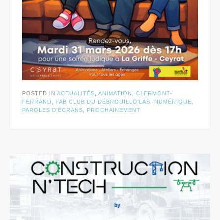
POSTED IN
ACTUALITÉS
,
ANIMATION
,
CLERMONT-
FERRAND
,
FAB CLUB DU DÉBROUILLO'LAB
,
NUMÉRIQUE
,
PAROLES D'ÉCRANS
,
PROCHAINEMENT