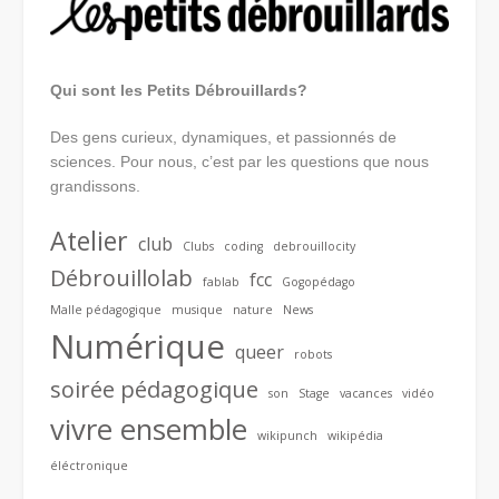
Qui sont les Petits Débrouillards?
Des gens curieux, dynamiques, et passionnés de
sciences. Pour nous, c’est par les questions que nous
grandissons.
Atelier
club
Clubs
coding
debrouillocity
Débrouillolab
fcc
fablab
Gogopédago
Malle pédagogique
musique
nature
News
Numérique
queer
robots
soirée pédagogique
son
Stage
vacances
vidéo
vivre ensemble
wikipunch
wikipédia
éléctronique