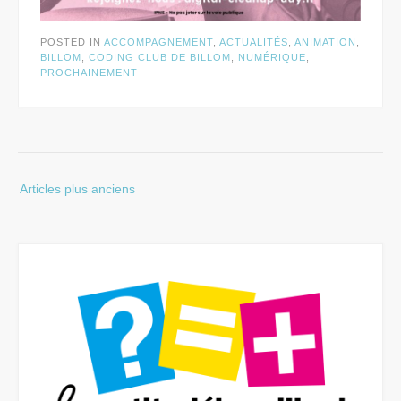
POSTED IN
ACCOMPAGNEMENT
,
ACTUALITÉS
,
ANIMATION
,
BILLOM
,
CODING CLUB DE BILLOM
,
NUMÉRIQUE
,
PROCHAINEMENT
Navigation
Articles plus anciens
des
articles