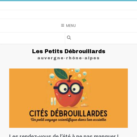
MENU
Les Petits Débrouillards
auvergne-rhône-alpes
Les rendez-vous de l’été à ne pas manquer !