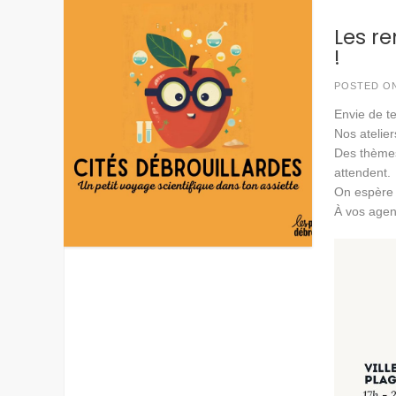
Les r
!
POSTED O
Envie de t
Nos atelier
Des thèmes
attendent.
On espère 
À vos agen