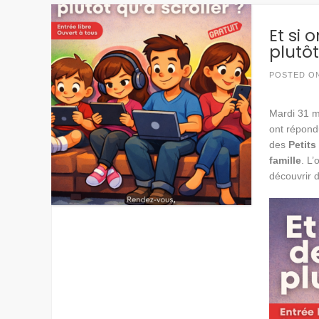
Et si
plutôt
POSTED O
Mardi 31 
ont répondu
des
Petits
famille
. L’
découvrir 