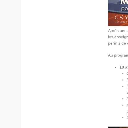
Après une 
les enseign
permis de
Au progra
10 a