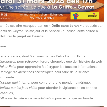
année scolaire marquée par les
« Défis sans écran »
proposés par
ants de Ceyrat, Boisséjour et le Service Jeunesse, cette soirée a
clôturer le projet en beauté
!
mme :
teliers variés
, dont 6 animés par les Petits Débrouillards :
Chronoweb
pour retrouver l’ordre chronologique de l’histoire du web
Poker Fake
pour apprendre à décrypter les fausses informations,
Florilège d’expériences scientifiques
pour faire de la science
amusante
Dessine-moi Internet
pour comprendre le monde numérique,
Ateliers sur les jeux vidéo
pour aborder la vigilance et les bonnes
pratiques,
Diffusion de vidéos de sensibilisation
pour échanger en famille.