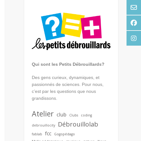
Qui sont les Petits Débrouillards?
Des gens curieux, dynamiques, et
passionnés de sciences. Pour nous,
c’est par les questions que nous
grandissons.
Atelier
club
Clubs
coding
Débrouillolab
debrouillocity
fcc
fablab
Gogopédago