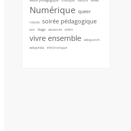
Malle pédagogique
musique
nature
News
Numérique
queer
soirée pédagogique
robots
son
Stage
vacances
vidéo
vivre ensemble
wikipunch
wikipédia
éléctronique