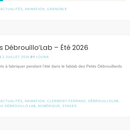
N
ACTUALITÉS
,
ANIMATION
,
GRENOBLE
s Débrouillo’Lab – Été 2026
N
2 JUILLET 2026
BY
LOUNA
ets à fabriquer pendant l’été dans le fablab des Petits Débrouillards
N
ACTUALITÉS
,
ANIMATION
,
CLERMONT-FERRAND
,
DÉBROUILLOLAB
,
DU DÉBROUILLO'LAB
,
NUMÉRIQUE
,
STAGES