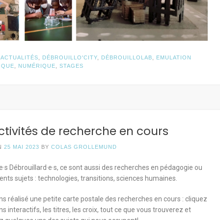
N
ACTUALITÉS
,
DÉBROUILLO'CITY
,
DÉBROUILLOLAB
,
EMULATION
IQUE
,
NUMÉRIQUE
,
STAGES
ctivités de recherche en cours
N
25 MAI 2023
BY
COLAS GROLLEMUND
·e·s Débrouillard·e·s, ce sont aussi des recherches en pédagogie ou
rents sujets : technologies, transitions, sciences humaines.
s réalisé une petite carte postale des recherches en cours : cliquez
ens interactifs, les titres, les croix, tout ce que vous trouverez et