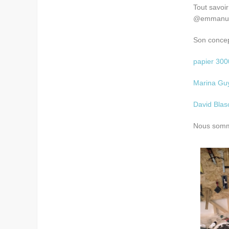
Tout savoi
@emmanuel
Son conce
papier 300
Marina Gu
David Blas
Nous somme