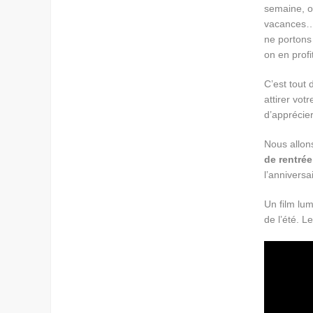
semaine, on
vacances… 
ne portons
on en profi
C’est tout 
attirer vot
d’apprécier
Nous allon
de rentrée
l’anniversa
Un film lum
de l’été. Le