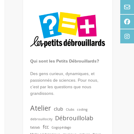
Qui sont les Petits Débrouillards?
Des gens curieux, dynamiques, et
passionnés de sciences. Pour nous,
c’est par les questions que nous
grandissons.
Atelier
club
Clubs
coding
Débrouillolab
debrouillocity
fcc
fablab
Gogopédago