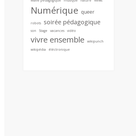
Malle pédagogique
musique
nature
News
Numérique
queer
soirée pédagogique
robots
son
Stage
vacances
vidéo
vivre ensemble
wikipunch
wikipédia
éléctronique