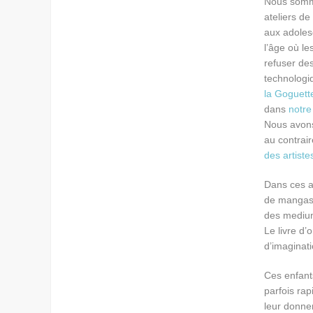
Nous somme
ateliers de
aux adoles
l’âge où l
refuser de
technologi
la Goguett
dans
notre
Nous avons
au contrai
des artiste
Dans ces at
de mangas,
des mediums
Le livre d’
d’imaginati
Ces enfants
parfois rap
leur donnen