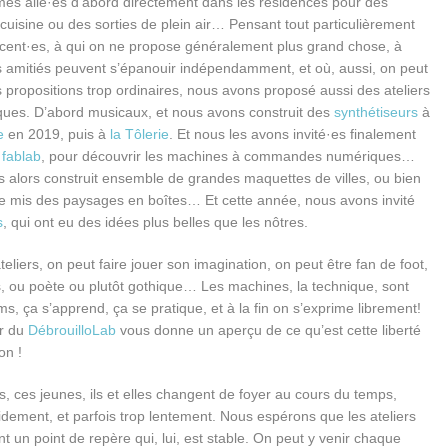
s allé·es d’abord directement dans les résidences pour des
 cuisine ou des sorties de plein air… Pensant tout particulièrement
cent·es, à qui on ne propose généralement plus grand chose, à
es amitiés peuvent s’épanouir indépendamment, et où, aussi, on peut
s propositions trop ordinaires, nous avons proposé aussi des ateliers
ques. D’abord musicaux, et nous avons construit des
synthétiseurs
à
e
en 2019, puis à
la Tôlerie
. Et nous les avons invité·es finalement
 fablab
, pour découvrir les machines à commandes numériques…
 alors construit ensemble de grandes maquettes de villes, ou bien
re mis des paysages en boîtes… Et cette année, nous avons invité
s
, qui ont eu des idées plus belles que les nôtres.
eliers, on peut faire jouer son imagination, on peut être fan de foot,
 ou poète ou plutôt gothique… Les machines, la technique, sont
, ça s’apprend, ça se pratique, et à la fin on s’exprime librement!
or du
DébrouilloLab
vous donne un aperçu de ce qu’est cette liberté
on !
, ces jeunes, ils et elles changent de foyer au cours du temps,
idement, et parfois trop lentement. Nous espérons que les ateliers
t un point de repère qui, lui, est stable. On peut y venir chaque