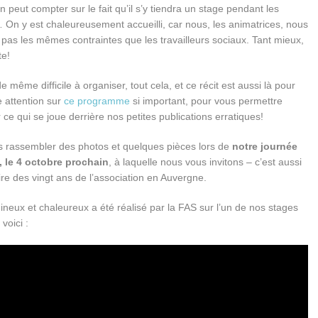
 peut compter sur le fait qu’il s’y tiendra un stage pendant les
On y est chaleureusement accueilli, car nous, les animatrices, nous
 pas les mêmes contraintes que les travailleurs sociaux. Tant mieux,
te!
de même difficile à organiser, tout cela, et ce récit est aussi là pour
re attention sur
ce programme
si important, pour vous permettre
 ce qui se joue derrière nos petites publications erratiques!
s rassembler des photos et quelques pièces lors de
notre journée
, le 4 octobre prochain
, à laquelle nous vous invitons – c’est aussi
ire des vingt ans de l’association en Auvergne.
ineux et chaleureux a été réalisé par la FAS sur l’un de nos stages
 voici :