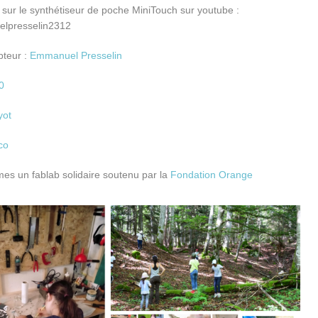
r sur le synthétiseur de poche MiniTouch sur youtube :
presselin2312
pteur :
Emmanuel Presselin
0
yot
co
s un fablab solidaire soutenu par la
Fondation Orange