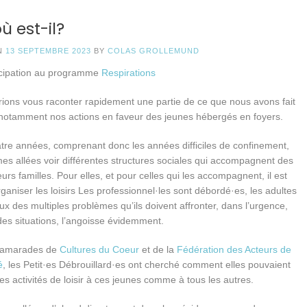
où est-il?
N
13 SEPTEMBRE 2023
BY
COLAS GROLLEMUND
icipation au programme
Respirations
ions vous raconter rapidement une partie de ce que nous avons fait
t notamment nos actions en faveur des jeunes hébergés en foyers.
tre années, comprenant donc les années difficiles de confinement,
s allées voir différentes structures sociales qui accompagnent des
eurs familles. Pour elles, et pour celles qui les accompagnent, il est
’organiser les loisirs Les professionnel·les sont débordé·es, les adultes
ux des multiples problèmes qu’ils doivent affronter, dans l’urgence,
é des situations, l’angoisse évidemment.
camarades de
Cultures du Coeur
et de la
Fédération des Acteurs de
é
, les Petit·es Débrouillard·es ont cherché comment elles pouvaient
s activités de loisir à ces jeunes comme à tous les autres.