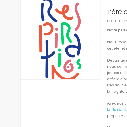
L’été 
POSTED O
Notre part
Nous voudr
cet été, e
Depuis qua
nous somme
jeunes et l
difficile d
très soucie
la fragilit
Avec nos 
la Solidarit
proposer de