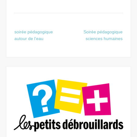
Post
soirée pédagogique
Soirée pédagogique
navigation
autour de l’eau
sciences humaines