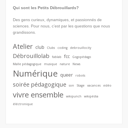
Qui sont les Petits Débrouillards?
Des gens curieux, dynamiques, et passionnés de
sciences. Pour nous, c’est par les questions que nous
grandissons.
Atelier
club
Clubs
coding
debrouillocity
Débrouillolab
fcc
fablab
Gogopédago
Malle pédagogique
musique
nature
News
Numérique
queer
robots
soirée pédagogique
son
Stage
vacances
vidéo
vivre ensemble
wikipunch
wikipédia
éléctronique