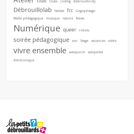
club
Clubs
coding
debrouillocity
Débrouillolab
fcc
fablab
Gogopédago
Malle pédagogique
musique
nature
News
Numérique
queer
robots
soirée pédagogique
son
Stage
vacances
vidéo
vivre ensemble
wikipunch
wikipédia
éléctronique