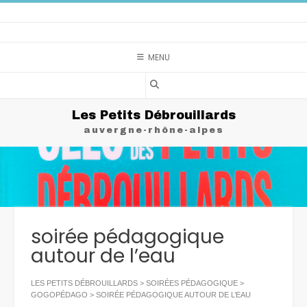
Skip
to
content
MENU
Les Petits Débrouillards
auvergne-rhône-alpes
soirée pédagogique
autour de l’eau
LES PETITS DÉBROUILLARDS
>
SOIRÉES PÉDAGOGIQUE
>
GOGOPÉDAGO
>
SOIRÉE PÉDAGOGIQUE AUTOUR DE L’EAU