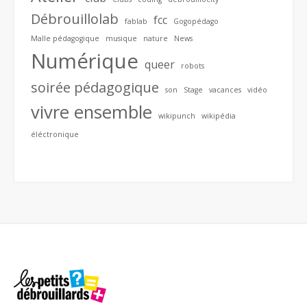
Débrouillolab
fcc
fablab
Gogopédago
Malle pédagogique
musique
nature
News
Numérique
queer
robots
soirée pédagogique
son
Stage
vacances
vidéo
vivre ensemble
wikipunch
wikipédia
éléctronique