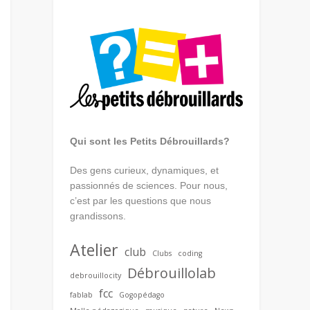
Qui sont les Petits Débrouillards?
Des gens curieux, dynamiques, et
passionnés de sciences. Pour nous,
c’est par les questions que nous
grandissons.
Atelier
club
Clubs
coding
Débrouillolab
debrouillocity
fcc
fablab
Gogopédago