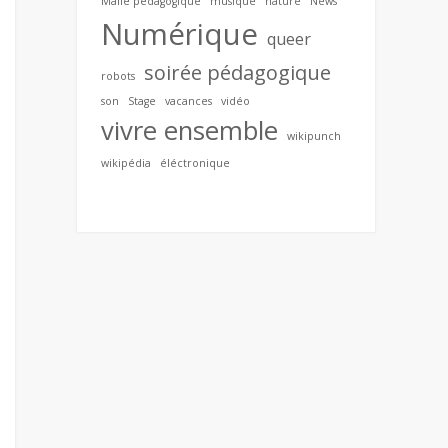
Malle pédagogique
musique
nature
News
Numérique
queer
soirée pédagogique
robots
son
Stage
vacances
vidéo
vivre ensemble
wikipunch
wikipédia
éléctronique