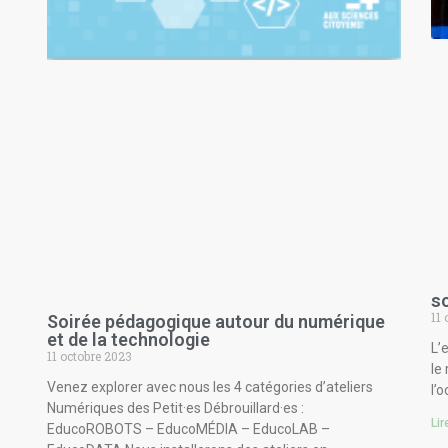
so
11 
Soirée pédagogique autour du numérique
et de la technologie
L’
11 octobre 2023
le
Venez explorer avec nous les 4 catégories d’ateliers
l’
Numériques des Petit·es Débrouillard·es :
Lir
EducoROBOTS – EducoMÉDIA – EducoLAB –