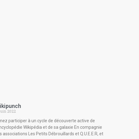
ikipunch
juin 2022
nez participer à un cycle de découverte active de
encyclopédie Wikipédia et de sa galaxie En compagnie
s associations Les Petits Débrouillards et Q.U.E.E.R, et