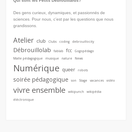
Qui sont les Petits Débrouillards?
Des gens curieux, dynamiques, et passionnés de
sciences. Pour nous, c’est par les questions que nous
grandissons.
Atelier
club
Clubs
coding
debrouillocity
Débrouillolab
fcc
fablab
Gogopédago
Malle pédagogique
musique
nature
News
Numérique
queer
robots
soirée pédagogique
son
Stage
vacances
vidéo
vivre ensemble
wikipunch
wikipédia
éléctronique