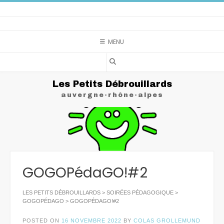
Skip
to
content
MENU
Les Petits Débrouillards
auvergne-rhône-alpes
GOGOPédaGO!#2
LES PETITS DÉBROUILLARDS
>
SOIRÉES PÉDAGOGIQUE
>
GOGOPÉDAGO
>
GOGOPÉDAGO!#2
POSTED ON
16 NOVEMBRE 2022
BY
COLAS GROLLEMUND