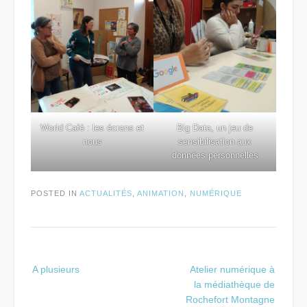
World Café : les écrans et
Big Data, un jeu de
nous
sensibilisation aux
données personnelles
POSTED IN
ACTUALITÉS
,
ANIMATION
,
NUMÉRIQUE
Post
A plusieurs
Atelier numérique à
navigation
la médiathèque de
Rochefort Montagne