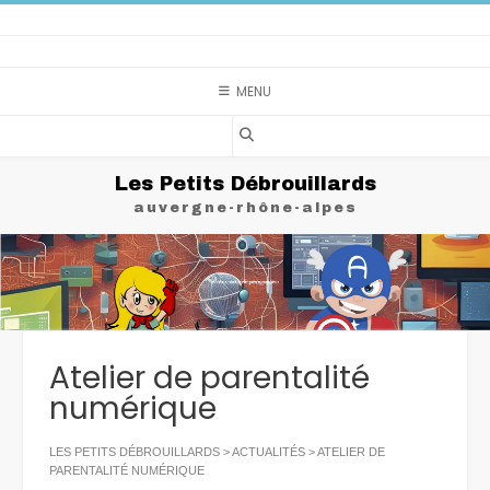
Skip
to
content
MENU
Les Petits Débrouillards
auvergne-rhône-alpes
Atelier de parentalité
numérique
LES PETITS DÉBROUILLARDS
>
ACTUALITÉS
>
ATELIER DE
PARENTALITÉ NUMÉRIQUE