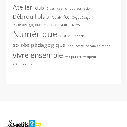
Atelier
club
Clubs
coding
debrouillocity
Débrouillolab
fcc
fablab
Gogopédago
Malle pédagogique
musique
nature
News
Numérique
queer
robots
soirée pédagogique
son
Stage
vacances
vidéo
vivre ensemble
wikipunch
wikipédia
éléctronique