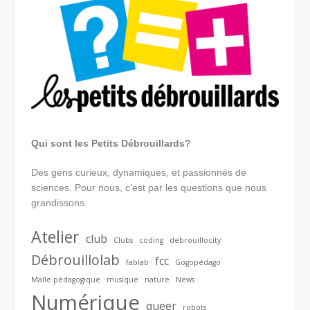
Qui sont les Petits Débrouillards?
Des gens curieux, dynamiques, et passionnés de
sciences. Pour nous, c’est par les questions que nous
grandissons.
Atelier
club
Clubs
coding
debrouillocity
Débrouillolab
fcc
fablab
Gogopédago
Malle pédagogique
musique
nature
News
Numérique
queer
robots