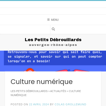
Skip
to
content
MENU
Les Petits Débrouillards
auvergne-rhône-alpes
Culture numérique
LES PETITS DÉBROUILLARDS
>
ACTUALITÉS
>
CULTURE
NUMÉRIQUE
POSTED ON
22 AVRIL 2024
BY
COLAS GROLLEMUND