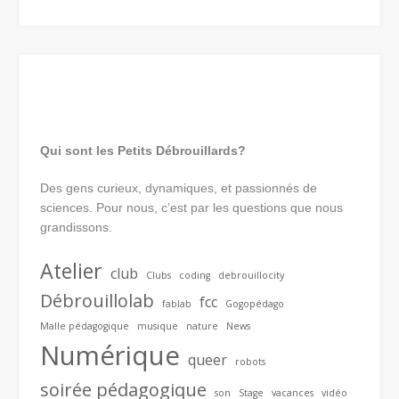
Qui sont les Petits Débrouillards?
Des gens curieux, dynamiques, et passionnés de
sciences. Pour nous, c’est par les questions que nous
grandissons.
Atelier
club
Clubs
coding
debrouillocity
Débrouillolab
fcc
fablab
Gogopédago
Malle pédagogique
musique
nature
News
Numérique
queer
robots
soirée pédagogique
son
Stage
vacances
vidéo