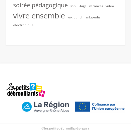
soirée pédagogique
son
Stage
vacances
vidéo
vivre ensemble
wikipunch
wikipédia
éléctronique
©lespetitsdébrouillards-aura