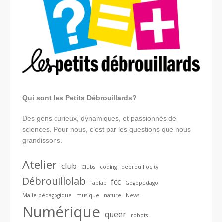
Qui sont les Petits Débrouillards?
Des gens curieux, dynamiques, et passionnés de
sciences. Pour nous, c’est par les questions que nous
grandissons.
Atelier
club
Clubs
coding
debrouillocity
Débrouillolab
fcc
fablab
Gogopédago
Malle pédagogique
musique
nature
News
Numérique
queer
robots