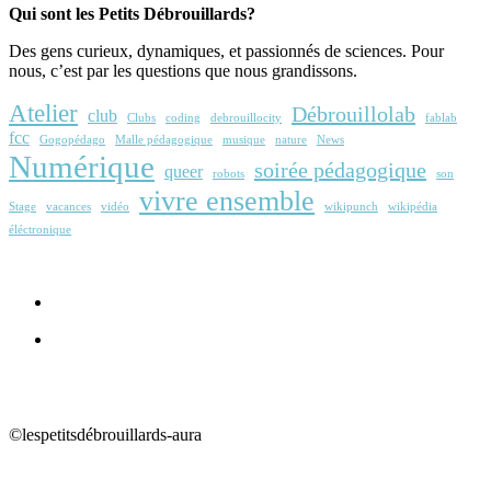
Qui sont les Petits Débrouillards?
Des gens curieux, dynamiques, et passionnés de sciences. Pour
nous, c’est par les questions que nous grandissons.
Atelier
Débrouillolab
club
Clubs
coding
debrouillocity
fablab
fcc
Gogopédago
Malle pédagogique
musique
nature
News
Numérique
soirée pédagogique
queer
robots
son
vivre ensemble
Stage
vacances
vidéo
wikipunch
wikipédia
éléctronique
©lespetitsdébrouillards-aura