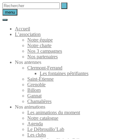
Skip
to
menu
content
Accueil
L’association
Notre équipe
Notre charte
Nos 3 campagnes
Nos partenaires
Nos antennes
Clermont-Ferrand
Les fontaines pétrifiantes
Saint-Étienne
Grenoble
Billom
Gannat
Chamalières
Nos animations
Les animations du moment
Notre catalogue
Agenda
Le Débrouillo’Lab
Les clubs