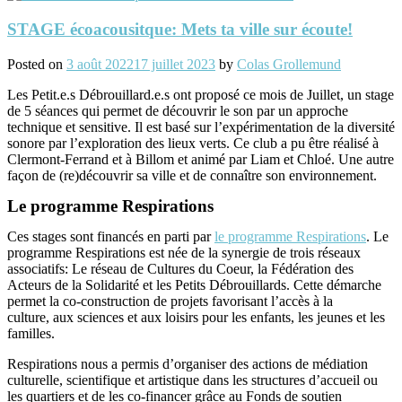
STAGE écoacousitque: Mets ta ville sur écoute!
Posted on
3 août 2022
17 juillet 2023
by
Colas Grollemund
Les Petit.e.s Débrouillard.e.s ont proposé ce mois de Juillet, un stage
de 5 séances qui permet de découvrir le son par un approche
technique et sensitive. Il est basé sur l’expérimentation de la diversité
sonore par l’exploration des lieux verts. Ce club a pu être réalisé à
Clermont-Ferrand et à Billom et animé par Liam et Chloé. Une autre
façon de (re)découvrir sa ville et de connaître son environnement.
Le programme Respirations
Ces stages sont financés en parti par
le programme Respirations
. Le
programme Respirations est née de la synergie de trois réseaux
associatifs: Le réseau de Cultures du Coeur, la Fédération des
Acteurs de la Solidarité et les Petits Débrouillards. Cette démarche
permet la co-construction de
projets favorisant l’accès à la
culture,
aux sciences et aux loisirs
pour les enfants, les jeunes et les
familles.
Respirations nous a permis d’organiser des
actions de médiation
culturelle, scientifique et artistique
dans les structures
d’accueil ou
les quartiers et de les
co-financer grâce au
Fonds de soutien