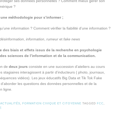
rotéger ses données personnelles ? Comment mieux gérer son
umérique ?
 une méthodologie pour s’informer ;
u’une information ? Comment vérifier la fiabilité d’une information ?
désinformation
,
information
,
rumeur
et
fake news
e des biais et effets issus de la recherche en psychologie
 des sciences de l’information et de la communication.
on de
deux jours
consiste en une succession d’ateliers au cours
s stagiaires interagissent à partir d’inducteurs ( photo, journaux,
 séquences vidéos). Les jeux éducatifs Big Data et Tik Tok Fake
 d’aborder les questions des données personnelles et de la
n ligne.
N
ACTUALITÉS
,
FORMATION CIVIQUE ET CITOYENNE
TAGGED
FCC
,
E