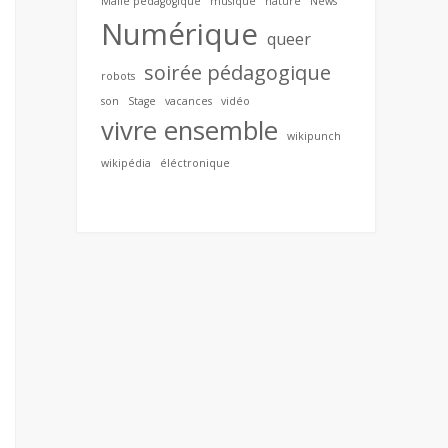
Malle pédagogique
musique
nature
News
Numérique
queer
soirée pédagogique
robots
son
Stage
vacances
vidéo
vivre ensemble
wikipunch
wikipédia
éléctronique