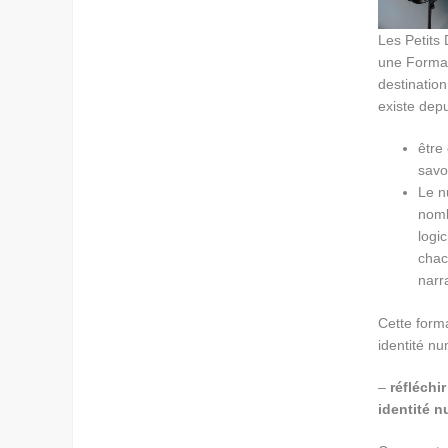
Les Petits
une Format
destinatio
existe depu
être
savoi
Le n
nomb
logi
chacu
narra
Cette form
identité nu
–
réfléchi
identité 