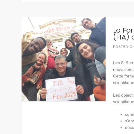
La For
(FIA) 
POSTED O
Les 8, 9 et
nouvelleme
Cette form
scientifiqu
Les objecti
scientifiqu
conn
s’en
déco