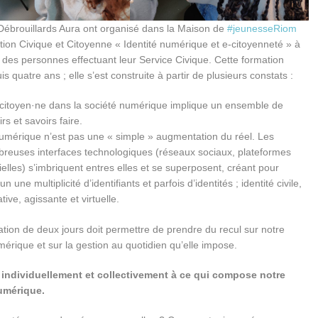
 Débrouillards Aura ont organisé dans la Maison de
#jeunesseRiom
ion Civique et Citoyenne « Identité numérique et e-citoyenneté » à
n des personnes effectuant leur Service Civique. Cette formation
is quatre ans ; elle s’est construite à partir de plusieurs constats :
 citoyen·ne dans la société numérique implique un ensemble de
rs et savoirs faire.
umérique n’est pas une « simple » augmentation du réel. Les
reuses interfaces technologiques (réseaux sociaux, plateformes
cielles) s’imbriquent entres elles et se superposent, créant pour
n une multiplicité d’identifiants et parfois d’identités ; identité civile,
tive, agissante et virtuelle.
ation de deux jours doit permettre de prendre du recul sur notre
mérique et sur la gestion au quotidien qu’elle impose.
r individuellement et collectivement à ce qui compose notre
numérique.