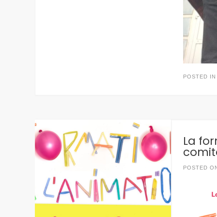
POSTED I
La for
comit
POSTED O