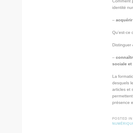
Comment p
identité n
–
acquérir
Qu’est-ce q
Distinguer
–
connaîtr
sociale et
La formati
desquels le
articles et
permettent
présence e
POSTED I
NUMÉRIQU