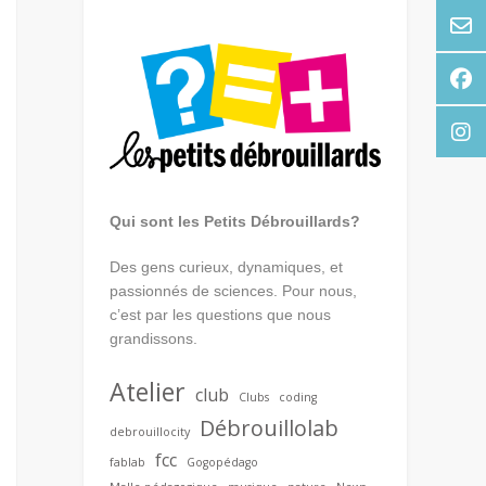
Qui sont les Petits Débrouillards?
Des gens curieux, dynamiques, et
passionnés de sciences. Pour nous,
c’est par les questions que nous
grandissons.
Atelier
club
Clubs
coding
Débrouillolab
debrouillocity
fcc
fablab
Gogopédago