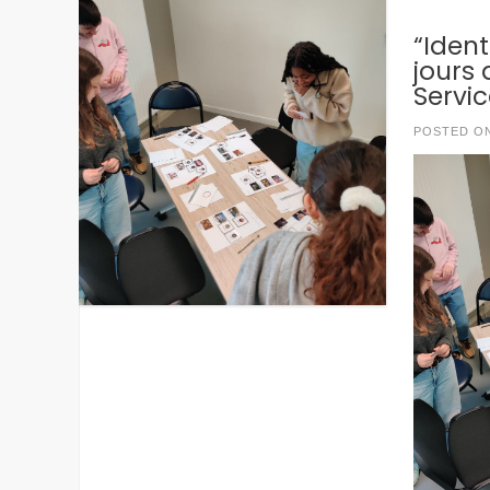
“Ident
jours
Servic
POSTED O