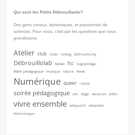
Qui sont les Petits Débrouillards?
Des gens curieux, dynamiques, et passionnés de
sciences. Pour nous, c’est par les questions que nous
grandissons.
Atelier
club
Clubs
coding
debrouillocity
Débrouillolab
fcc
fablab
Gogopédago
Malle pédagogique
musique
nature
News
Numérique
queer
robots
soirée pédagogique
son
Stage
vacances
vidéo
vivre ensemble
wikipunch
wikipédia
éléctronique