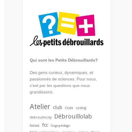
Qui sont les Petits Débrouillards?
Des gens curieux, dynamiques, et
passionnés de sciences. Pour nous,
c’est par les questions que nous
grandissons.
Atelier
club
Clubs
coding
Débrouillolab
debrouillocity
fcc
fablab
Gogopédago