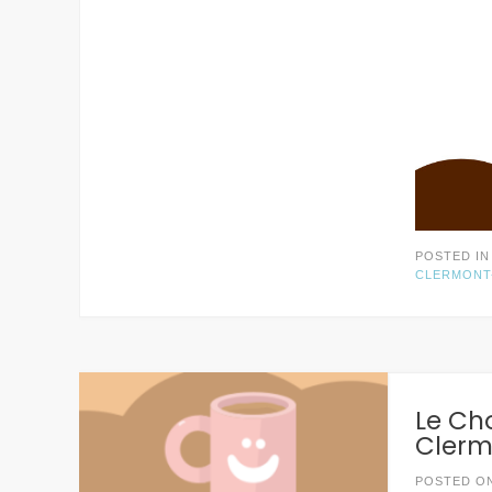
POSTED I
CLERMONT
Le Ch
Clerm
POSTED O