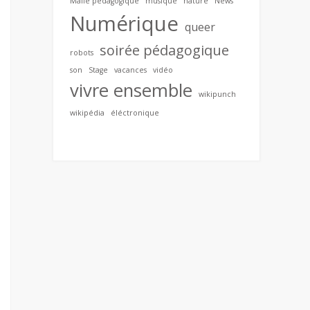
Malle pédagogique
musique
nature
News
Numérique
queer
soirée pédagogique
robots
son
Stage
vacances
vidéo
vivre ensemble
wikipunch
wikipédia
éléctronique