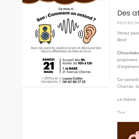
Des at
POSTED O
Venez pass
libre!
Chocolats
proposent d
d’expérien
Ce samedi 
Charras, d
Le thème :
?=+